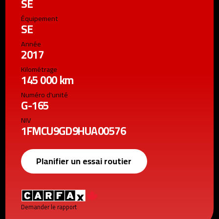
SE
Équipement
SE
Année
2017
Kilométrage
145 000 km
Numéro d'unité
G-165
NIV
1FMCU9GD9HUA00576
Planifier un essai routier
Demander le rapport