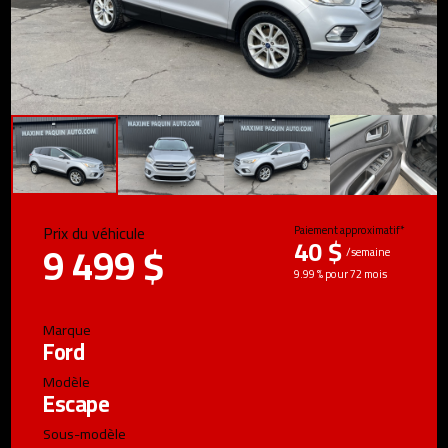
Prix du véhicule
Paiement approximatif*
40 $
9 499 $
/semaine
9.99 % pour 72 mois
Marque
Ford
Modèle
Escape
Sous-modèle