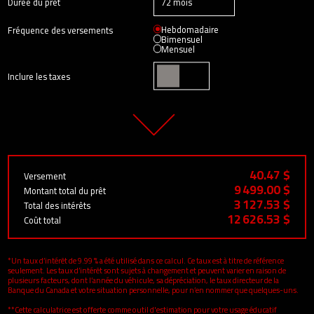
Durée du prêt
Hebdomadaire
Fréquence des versements
Bimensuel
Mensuel
Inclure les taxes
40.47 $
Versement
9 499.00 $
Montant total du prêt
3 127.53 $
Total des intérêts
12 626.53 $
Coût total
*Un taux d’intérêt de 9.99 % a été utilisé dans ce calcul. Ce taux est à titre de référence
seulement. Les taux d’intérêt sont sujets à changement et peuvent varier en raison de
plusieurs facteurs, dont l’année du véhicule, sa dépréciation, le taux directeur de la
Banque du Canada et votre situation personnelle, pour n’en nommer que quelques-uns.
**Cette calculatrice est offerte comme outil d'estimation pour votre usage éducatif