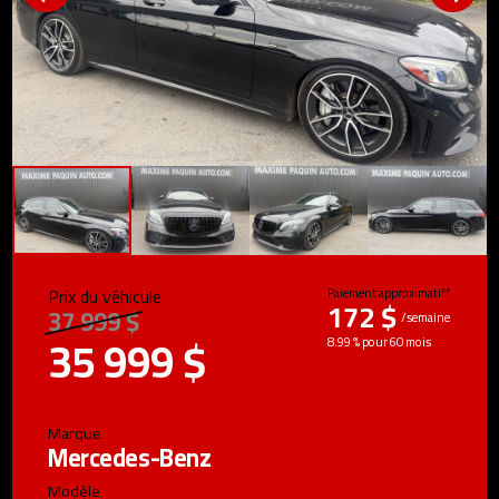
Prix du véhicule
Paiement approximatif*
172 $
37 999 $
/semaine
35 999 $
8.99 % pour 60 mois
Marque
Mercedes-Benz
Modèle