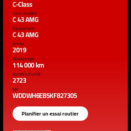
C-Class
Sous-modèle
C 43 AMG
Équipement
C 43 AMG
Année
2019
Kilométrage
114 000 km
Numéro d'unité
2723
NIV
WDDWH6EB5KF827305
Planifier un essai routier