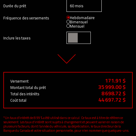
Durée du prêt
Hebdomadaire
Fréquence des versements
Bimensuel
Mensuel
Inclure les taxes
171.91 $
Versement
35 999.00 $
Montant total du prêt
8 698.72 $
Total des intérêts
44 697.72 $
Coût total
*Un taux d’intérêt de 8.99 % a été utilisé dans ce calcul. Ce taux est à titre de référence
seulement. Les taux d’intérêt sont sujets à changement et peuvent varier en raison de
plusieurs facteurs, dont l’année du véhicule, sa dépréciation, le taux directeur de la
Banque du Canada et votre situation personnelle, pour n’en nommer que quelques-uns.