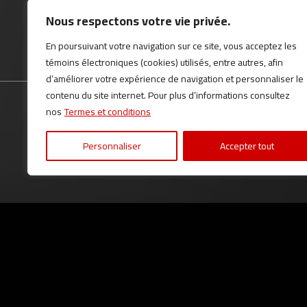
4419, Route Marie-Victorin, Contrecœur (Québec), J0L 1C0
Nous respectons votre vie privée.
En poursuivant votre navigation sur ce site, vous acceptez les
(450) 401-0977
témoins électroniques (cookies) utilisés, entre autres, afin
d’améliorer votre expérience de navigation et personnaliser le
contenu du site internet. Pour plus d’informations consultez
ACCUEIL
INVENTAIRE
FINANCEMENT
SERVICE
nos
Termes et conditions
Personnaliser
Accepter tout
Termes et conditions
| © Tous droits réservés 2026
Association d
AMVOQ ne se tient pas responsable du contenu, de la publicité et 