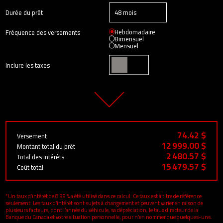
Durée du prêt
Hebdomadaire
Fréquence des versements
Bimensuel
Mensuel
Inclure les taxes
74.42 $
Versement
12 999.00 $
Montant total du prêt
2 480.57 $
Total des intérêts
15 479.57 $
Coût total
*Un taux d’intérêt de 8.99 % a été utilisé dans ce calcul. Ce taux est à titre de référence
seulement. Les taux d’intérêt sont sujets à changement et peuvent varier en raison de
plusieurs facteurs, dont l’année du véhicule, sa dépréciation, le taux directeur de la
Banque du Canada et votre situation personnelle, pour n’en nommer que quelques-uns.