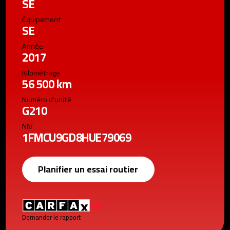
SE
Équipement
SE
Année
2017
Kilométrage
56 500 km
Numéro d'unité
G210
NIV
1FMCU9GD8HUE79069
Planifier un essai routier
Demander le rapport