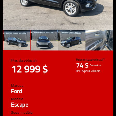
Prix du véhicule
Paiement approximatif*
74 $
12 999 $
/semaine
8.99 % pour 48 mois
Marque
Ford
Modèle
Escape
Sous-modèle