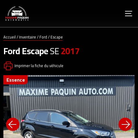
Accueil
/
Inventaire
/
Ford
/
Escape
Ford
Escape
SE
2017
Imprimer la fiche du véhicule
essence